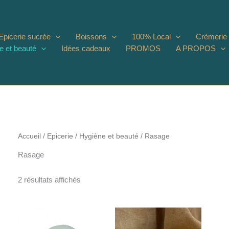
Epicerie sucrée
Boissons
100% Local
Crèmerie
e et beauté
Idées cadeaux
PROMOS
A PROPOS
Accueil
/
Epicerie
/
Hygiène et beauté
/ Rasage
Rasage
2 résultats affichés