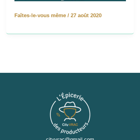
Faîtes-le-vous même
/
27 août 2020
cityvrac@gmail.com