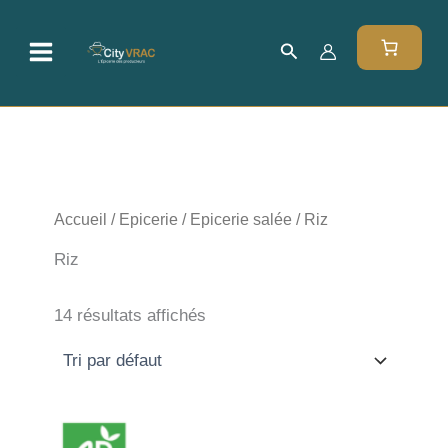
Aller
au
Rechercher
contenu
Accueil
/
Epicerie
/
Epicerie salée
/ Riz
Riz
14 résultats affichés