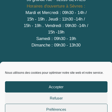
Horaires d'ouverture à Sèvres :
Mardi et Mercredi : 09h30 - 14h /
15h - 19h
.
Jeudi : 11h30 -14h /
15h - 19h
. Vendredi : 09h30 -14h /
15h -19h
Samedi : 09h30 - 19h
Dimanche : 09h30 - 13h30
Nous utilisons des cookies pour optimiser notre site web et notre service.
A PROPOS
Contact
Accepter
Mentions légales
Conditions générales de vente
Refuser
Politique de cookies (EU)
Préférences
Copyright © 2026 City Vrac, L'Epicerie des producteurs