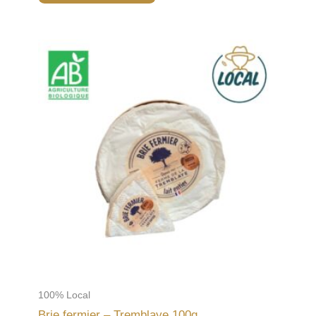
100% Local
Brie fermier – Tremblaye 100g