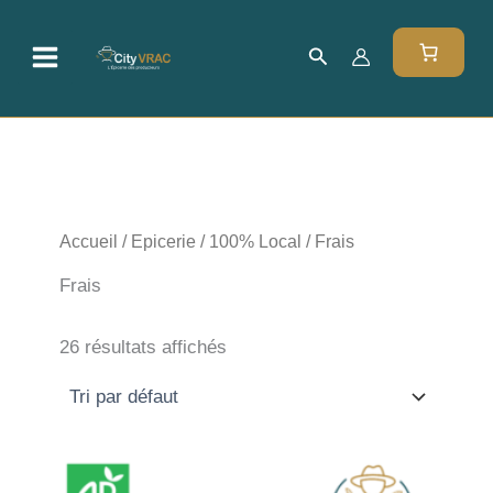
Aller
au
Rechercher
contenu
Accueil
/
Epicerie
/
100% Local
/ Frais
Frais
26 résultats affichés