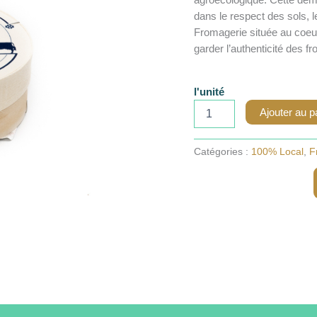
dans le respect des sols, 
Fromagerie située au coeur d
garder l’authenticité des f
l'unité
quantité
Ajouter au p
de
Camembert
Fermier
Catégories :
100% Local
,
F
-
Tremblaye