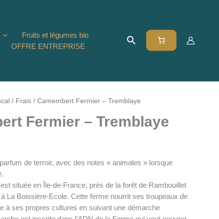
Fruits et légumes bio
Rechercher
OFFRE ENTREPRISE
cal
/
Frais
/ Camembert Fermier – Tremblaye
rt Fermier – Tremblaye
arfum de terroir, avec des notes « animales » lorsque
é.
st située en Île-de-France, près de la forêt de Rambouillet
, à La Boissière-Ecole. Cette ferme nourrit ses troupeaux de
e à ses propres cultures en suivant une démarche
rche est inscrite dans l’ADN de la Ferme qui veut oeuvrer