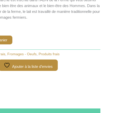
le bien être des animaux et le bien-être des Hommes. Dans la
e la ferme, le lait est travaillé de manière traditionnelle pour
romages fermiers.
anier
rais
,
Fromages - Oeufs
,
Produits frais
Ajouter à la liste d’envies