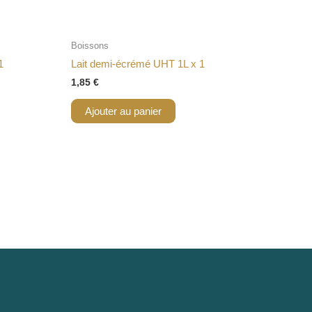
Boissons
1
Lait demi-écrémé UHT 1L x 1
1,85
€
Ajouter au panier