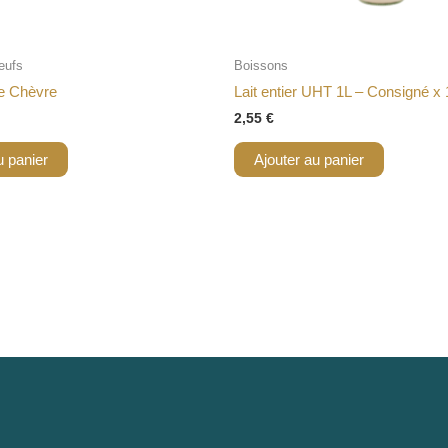
eufs
Boissons
e Chèvre
Lait entier UHT 1L – Consigné x 
2,55
€
u panier
Ajouter au panier