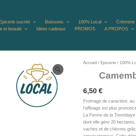
Epicerie sucrée
Boissons
100% Local
Crèmerie
e et beauté
Idées cadeaux
PROMOS
A PROPOS
Accueil
/
Epicerie
/
100% Lo
Camembe
6,50
€
Fromage de caractère, au p
l’affinage est plus prononc
La Ferme de la Tremblaye e
dont elle gère 20 hectares
vaches et de chèvres grâc
agroécologique. Cette déma