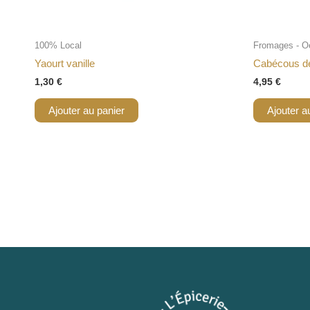
100% Local
Fromages - O
Yaourt vanille
Cabécous d
1,30
€
4,95
€
Ajouter au panier
Ajouter a