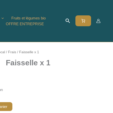
Fruits et légumes bio
Rechercher
OFFRE ENTREPRISE
cal
/
Frais
/ Faisselle x 1
Faisselle x 1
on
anier