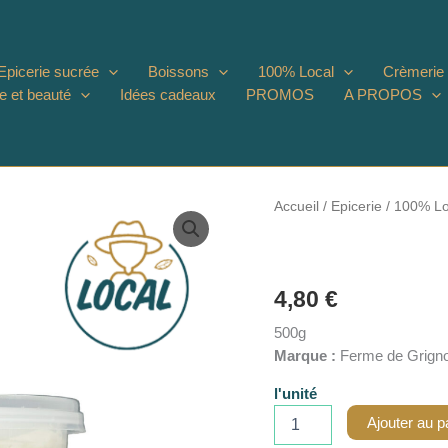
Epicerie sucrée
Boissons
100% Local
Crèmerie
e et beauté
Idées cadeaux
PROMOS
A PROPOS
Accueil
/
Epicerie
/
100% Lo
4,80
€
500g
Marque :
Ferme de Grign
l'unité
quantité
Ajouter au p
de