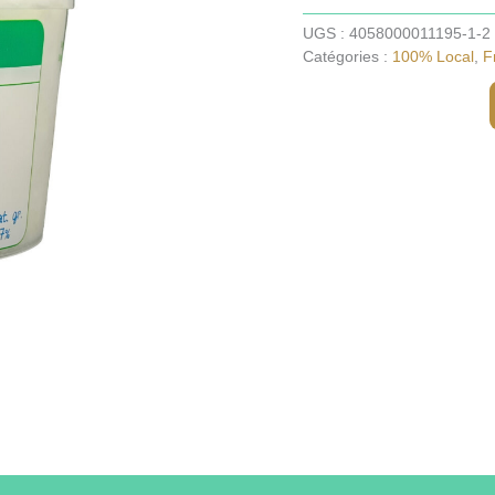
Faisselle
x
UGS :
4058000011195-1-2
1
Catégories :
100% Local
,
F