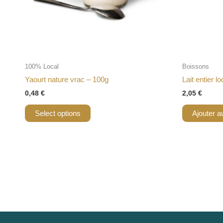
100% Local
Boissons
Yaourt nature vrac – 100g
Lait entier l
0,48
€
2,05
€
Select options
Ajouter a