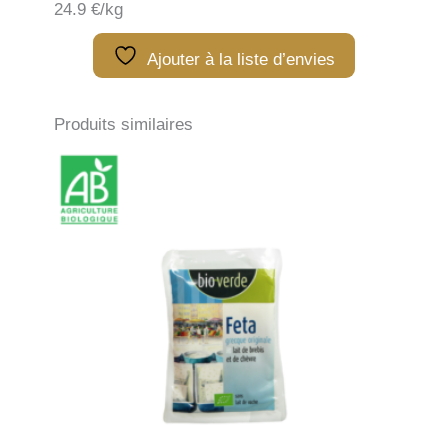
24.9 €/kg
100g
Ajouter à la liste d’envies
Produits similaires