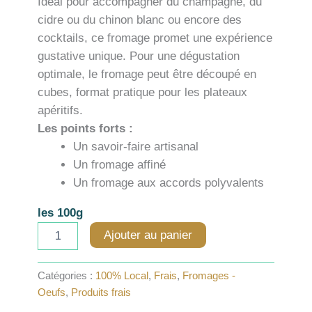
Idéal pour accompagner du champagne, du
cidre ou du chinon blanc ou encore des
cocktails, ce fromage promet une expérience
gustative unique. Pour une dégustation
optimale, le fromage peut être découpé en
cubes, format pratique pour les plateaux
apéritifs.
Les points forts :
Un savoir-faire artisanal
Un fromage affiné
Un fromage aux accords polyvalents
les 100g
quantité
Ajouter au panier
de
Pavé
de
Catégories :
100% Local
,
Frais
,
Fromages -
Paris
Oeufs
,
Produits frais
-
Tremblaye