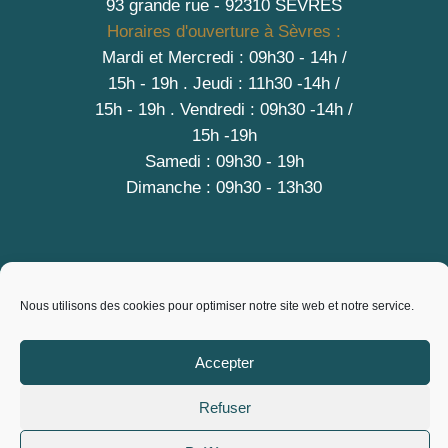
93 grande rue - 92310 SEVRES
Horaires d'ouverture à Sèvres :
Mardi et Mercredi : 09h30 - 14h /
15h - 19h
.
Jeudi : 11h30 -14h /
15h - 19h
. Vendredi : 09h30 -14h /
15h -19h
Samedi : 09h30 - 19h
Dimanche : 09h30 - 13h30
A PROPOS
Nous utilisons des cookies pour optimiser notre site web et notre service.
Contact
Mentions légales
Accepter
Conditions générales de vente
Refuser
Politique de cookies (EU)
Copyright © 2026 City Vrac, L'Epicerie des producteurs