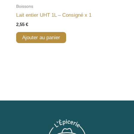
Boissons
Lait entier UHT 1L – Consigné x 1
2,55
€
Ajouter au panier