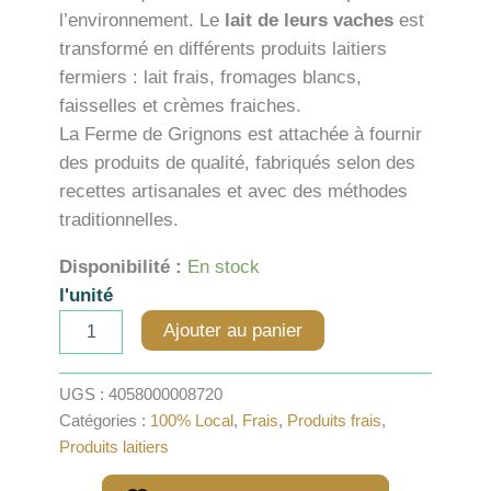
l’environnement. Le
lait de leurs vaches
est
transformé en différents produits laitiers
fermiers : lait frais, fromages blancs,
faisselles et crèmes fraiches.
La Ferme de Grignons est attachée à fournir
des produits de qualité, fabriqués selon des
recettes artisanales et avec des méthodes
traditionnelles.
Disponibilité :
En stock
l'unité
quantité
Ajouter au panier
de
Yaourt
vanille
UGS :
4058000008720
Catégories :
100% Local
,
Frais
,
Produits frais
,
Produits laitiers