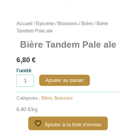
Accueil
/
Epicerie
/
Boissons
/
Bière
/ Bière
Tandem Pale ale
Bière Tandem Pale ale
6,80
€
l'unité
quantité
Ajouter au panier
de
Bière
Tandem
Catégories :
Bière
,
Boissons
Pale
ale
6.80 €/kg
Ajouter à la liste d’envies