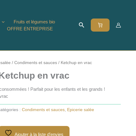
Fruits et légumes bio
Rechercher
OFFRE ENTREPRISE
 salée
/
Condiments et sauces
/ Ketchup en vrac
Ketchup en vrac
consommées ! Parfait pour les enfants et les grands !
vrac
atégories :
Condiments et sauces
,
Epicerie salée
Ajouter à la liste d’envies