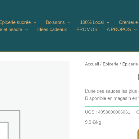
Epicerie sucrée
Boissons
100% Local
Crèmerie
e et beauté
Idées cadeaux
PROMOS
A PROPOS
Accueil
/
Epicerie
/
Epicerie
L’une des sauces les plus 
Disponible en magasin en 
UGS :
4058000006061
C
9.9 €/kg