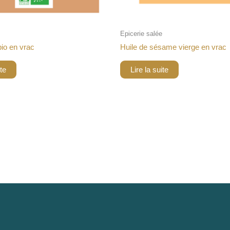
Epicerie salée
io en vrac
Huile de sésame vierge en vrac
ite
Lire la suite