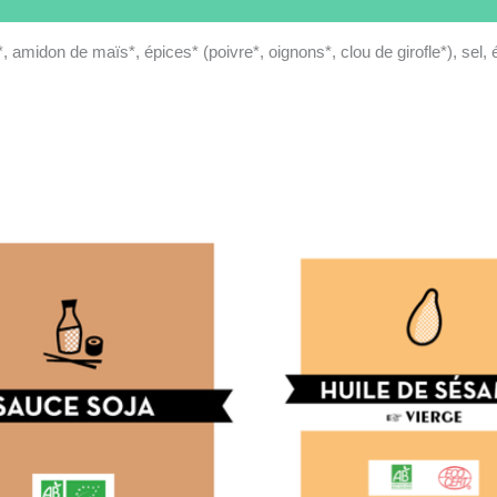
*, amidon de maïs*, épices* (poivre*, oignons*, clou de girofle*), sel