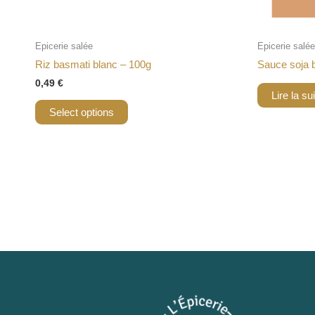
Epicerie salée
Epicerie salée
Riz basmati blanc – 100g
Sauce soja b
0,49
€
Lire la su
Select options