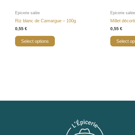
Epicerie salée
Epicerie salée
Riz blanc de Camargue – 100g
Millet décor
0,55
€
0,55
€
Select options
Select op