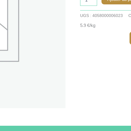
de
Graine
de
UGS :
4058000006023
C
tournesol
5.9 €/kg
décortiquée
-
100g