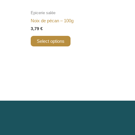
Epicerie salée
Noix de pécan – 100g
3,79
€
Select options