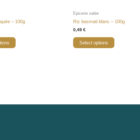
Epicerie salée
tiquée – 100g
Riz basmati blanc – 100g
0,49
€
tions
Select options