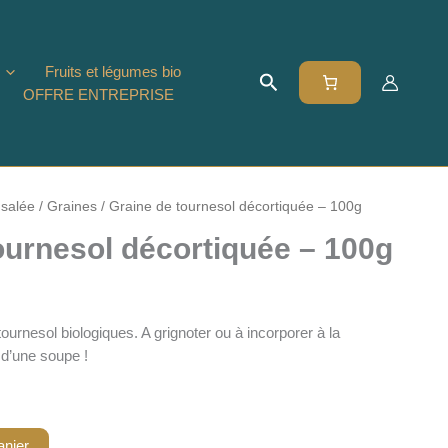
Fruits et légumes bio
Rechercher
OFFRE ENTREPRISE
 salée
/
Graines
/ Graine de tournesol décortiquée – 100g
ournesol décortiquée – 100g
urnesol biologiques. A grignoter ou à incorporer à la
 d’une soupe !
anier