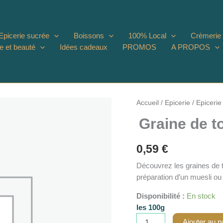
Epicerie sucrée
Boissons
100% Local
Crèmerie
e et beauté
Idées cadeaux
PROMOS
A PROPOS
Accueil
/
Epicerie
/
Epicerie
Graine de t
0,59
€
Découvrez les graines de to
préparation d’un muesli ou
Disponibilité :
En stock
les 100g
quantité
Ajouter au p