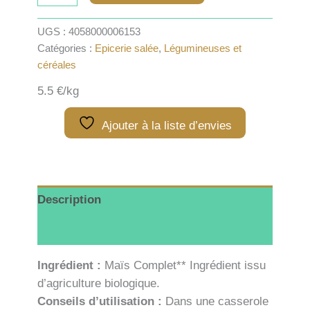
Maïs
pop
UGS :
4058000006153
corn
Catégories :
Epicerie salée
,
Légumineuses et
-
céréales
100g
5.5 €/kg
Ajouter à la liste d’envies
Description
Informations complémentaires
Ingrédient :
Maïs Complet** Ingrédient issu
d’agriculture biologique.
Conseils d’utilisation :
Dans une casserole