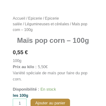
Accueil
/
Epicerie
/
Epicerie
salée
/
Légumineuses et céréales
/ Maïs pop
corn – 100g
Maïs pop corn – 100g
0,55
€
100g
Prix au kilo :
5,50€
Variété spéciale de maïs pour faire du pop
corn.
Disponibilité :
En stock
les 100g
quantité
Ajouter au panier
de