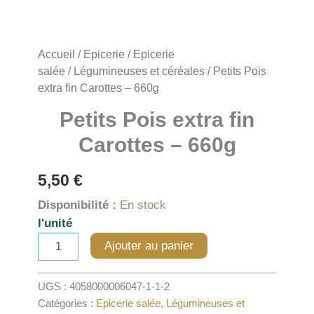
Accueil
/
Epicerie
/
Epicerie
salée
/
Légumineuses et céréales
/ Petits Pois
extra fin Carottes – 660g
Petits Pois extra fin
Carottes – 660g
5,50
€
Disponibilité :
En stock
l'unité
quantité
Ajouter au panier
de
Petits
Pois
UGS :
4058000006047-1-1-2
extra
Catégories :
Epicerie salée
,
Légumineuses et
fin