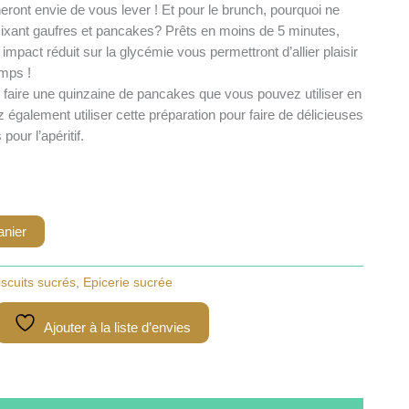
eront envie de vous lever ! Et pour le brunch, pourquoi ne
 mixant gaufres et pancakes? Prêts en moins de 5 minutes,
mpact réduit sur la glycémie vous permettront d’allier plaisir
emps !
 faire une quinzaine de pancakes que vous pouvez utiliser en
 également utiliser cette préparation pour faire de délicieuses
our l’apéritif.
anier
iscuits sucrés
,
Epicerie sucrée
Ajouter à la liste d’envies