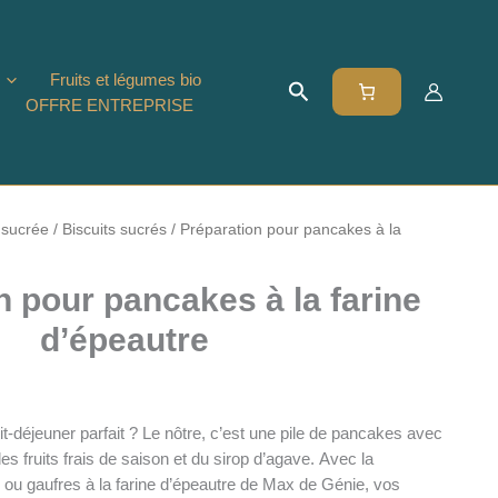
Fruits et légumes bio
Rechercher
OFFRE ENTREPRISE
 sucrée
/
Biscuits sucrés
/ Préparation pour pancakes à la
n pour pancakes à la farine
d’épeautre
t-déjeuner parfait ? Le nôtre, c’est une pile de pancakes avec
es fruits frais de saison et du sirop d’agave. Avec la
ou gaufres à la farine d’épeautre de Max de Génie, vos