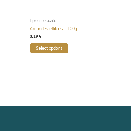
Epicerie sucrée
Amandes éffilées – 100g
3,19
€
Select options