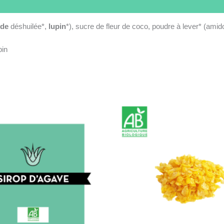
nde
déshuilée*,
lupin
*), sucre de fleur de coco, poudre à lever* (ami
pin