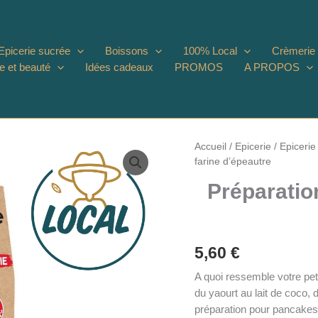
Epicerie sucrée
Boissons
100% Local
Crèmerie
e et beauté
Idées cadeaux
PROMOS
A PROPOS
Accueil
/
Epicerie
/
Epicerie
farine d’épeautre
Préparatio
5,60
€
A quoi ressemble votre peti
du yaourt au lait de coco, d
préparation pour pancakes 