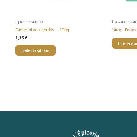
Epicerie sucrée
Epicerie sucr
Gingembres confits – 100g
Sirop d’aga
1,35
€
Lire la su
Select options