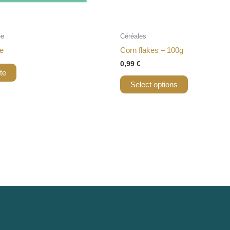
ée
Céréales
ve
Corn flakes – 100g
0,99
€
ite
Select options