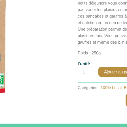
petits déjeuners vous donn
pas varier les plaisirs en
ces pancakes et gaufres à i
et nutrition en un rien de t
Une préparation permet de
plusieurs fois. Vous pouvez
gaufres et même des blinis p
Poids : 250g
l'unité
quantité
Ajouter au p
de
Préparation
pour
Catégories :
100% Local
,
B
pancakes
à
la
farine
d’épeautre