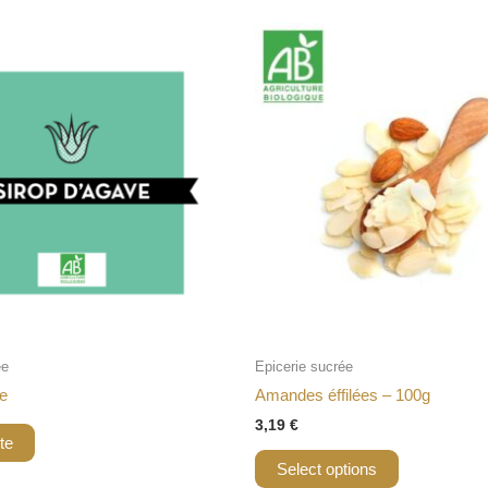
ée
Epicerie sucrée
ve
Amandes éffilées – 100g
3,19
€
ite
Select options