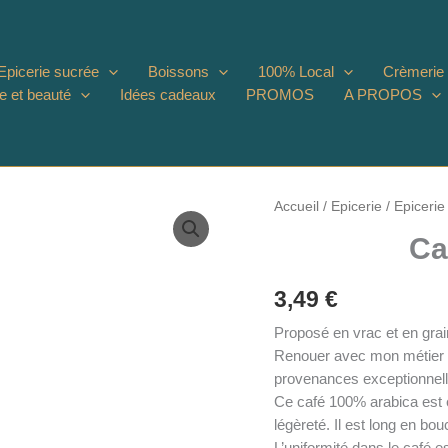
Epicerie sucrée
Boissons
100% Local
Crèmerie
e et beauté
Idées cadeaux
PROMOS
A PROPOS
Accueil
/
Epicerie
/
Epicerie
Ca
3,49
€
Proposé en vrac et en grai
Renouer avec mon métier de
provenances exceptionnelle
Ce café 100% arabica est éq
légèreté. Il est long en bou
L’uniformité dans le café es