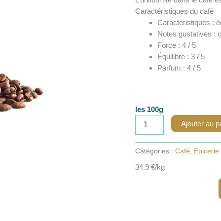
Caractéristiques du café
Caractéristiques : é
Notes gustatives : 
Force : 4 / 5
Équilibre : 3 / 5
Parfum : 4 / 5
les 100g
quantité
Ajouter au p
de
Café
Tanzanie
Catégories :
Café
,
Epicerie
-
34.9 €/kg
100g