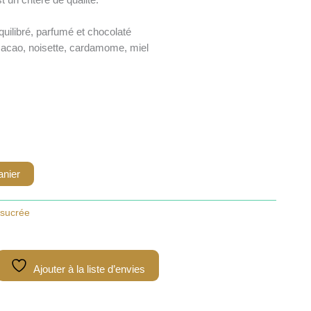
quilibré, parfumé et chocolaté
cacao, noisette, cardamome, miel
anier
 sucrée
Ajouter à la liste d’envies