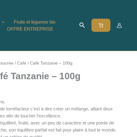
Fruits et légumes bio
Rechercher
OFFRE ENTREPRISE
 sucrée
/
Café
/ Café Tanzanie – 100g
fé Tanzanie – 100g
ns.
 torréfacteur c’est à dire créer un mélange, alliant deux
s afin de toucher l’excellence.
uilibré, fruité, avec un peu de caractère et une pointe de
che, son équilibre parfait est fait pour plaire à tout le monde.
t un critère de qualité.