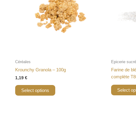
Céréales
Epicerie sucr
Krounchy Granola – 100g
Farine de bl
complète T8
1,19
€
Select op
Select options