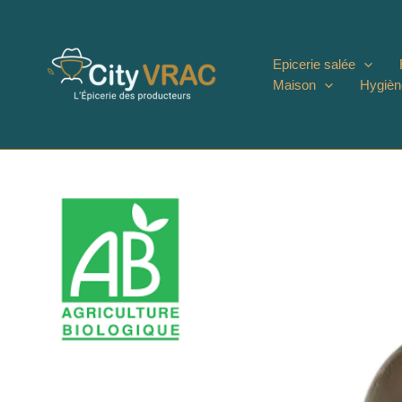
Aller
au
contenu
Epicerie salée
Maison
Hygièn