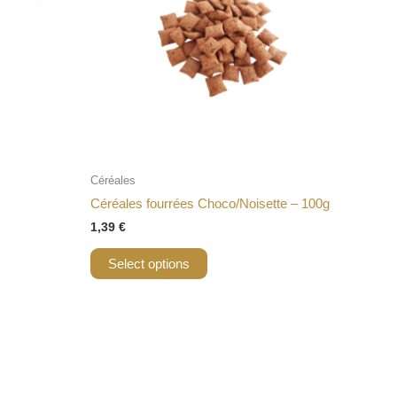
Céréales
Céréales fourrées Choco/Noisette – 100g
1,39
€
Select options