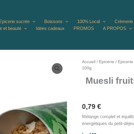
Epicerie sucrée
Boissons
100% Local
Crèmerie
e et beauté
Idées cadeaux
PROMOS
A PROPOS
Accueil
/
Epicerie
/
Epicerie
100g
Muesli frui
0,79
€
Mélange complet et équilib
énergétiques du petit-déjeu