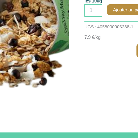
les 100g
quantité
Ajouter au p
de
Muesli
fruits
UGS :
4058000006238-1
(pomme,
7.9 €/kg
abricot,
raisin)
-
100g