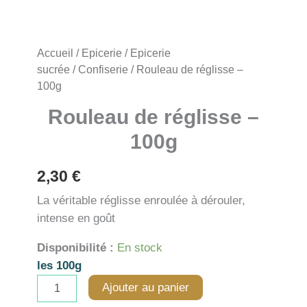
Accueil
/
Epicerie
/
Epicerie
sucrée
/
Confiserie
/ Rouleau de réglisse –
100g
Rouleau de réglisse –
100g
2,30
€
La véritable réglisse enroulée à dérouler,
intense en goût
Disponibilité :
En stock
les 100g
quantité
Ajouter au panier
de