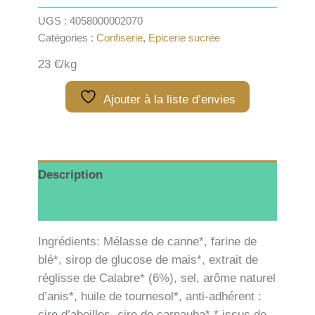
Rouleau
de
UGS :
4058000002070
réglisse
Catégories :
Confiserie
,
Epicerie sucrée
-
100g
23 €/kg
Ajouter à la liste d’envies
Description
Informations complémentaires
Ingrédients: Mélasse de canne*, farine de
blé*, sirop de glucose de mais*, extrait de
réglisse de Calabre* (6%), sel, arôme naturel
d’anis*, huile de tournesol*, anti-adhérent :
cire d’abeilles, cire de carnauba*.* issus de