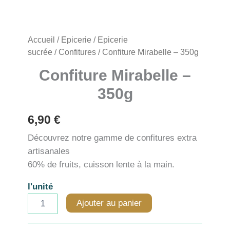
Accueil
/
Epicerie
/
Epicerie
sucrée
/
Confitures
/ Confiture Mirabelle – 350g
Confiture Mirabelle –
350g
6,90
€
Découvrez notre gamme de confitures extra
artisanales
60% de fruits, cuisson lente à la main.
l'unité
quantité
Ajouter au panier
de
Confiture
Mirabelle