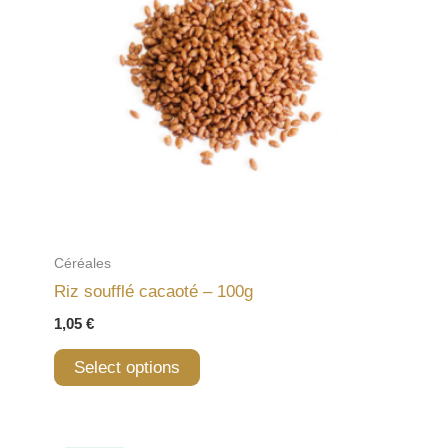
Céréales
Riz soufflé cacaoté – 100g
1,05
€
Select options