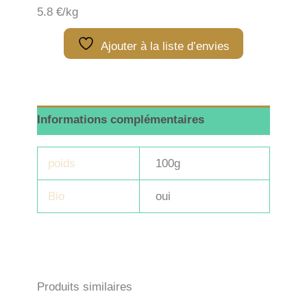
fine
5.8 €/kg
-
100g
Ajouter à la liste d’envies
Informations complémentaires
poids
100g
Bio
oui
Produits similaires