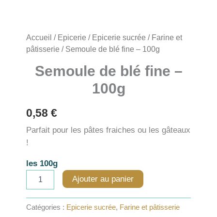
Accueil
/
Epicerie
/
Epicerie sucrée
/
Farine et
pâtisserie
/ Semoule de blé fine – 100g
Semoule de blé fine –
100g
0,58
€
Parfait pour les pâtes fraiches ou les gâteaux
!
les 100g
quantité
Ajouter au panier
de
Semoule
de
Catégories :
Epicerie sucrée
,
Farine et pâtisserie
blé