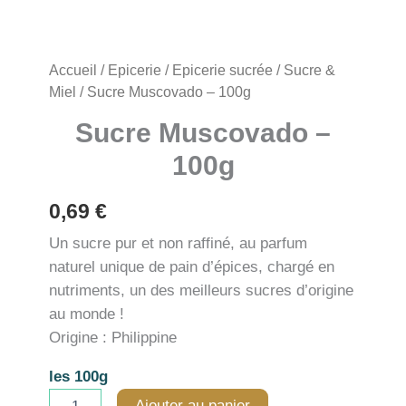
Accueil
/
Epicerie
/
Epicerie sucrée
/
Sucre &
Miel
/ Sucre Muscovado – 100g
Sucre Muscovado –
100g
0,69
€
Un sucre pur et non raffiné, au parfum
naturel unique de pain d’épices, chargé en
nutriments, un des meilleurs sucres d’origine
au monde !
Origine : Philippine
les 100g
quantité
Ajouter au panier