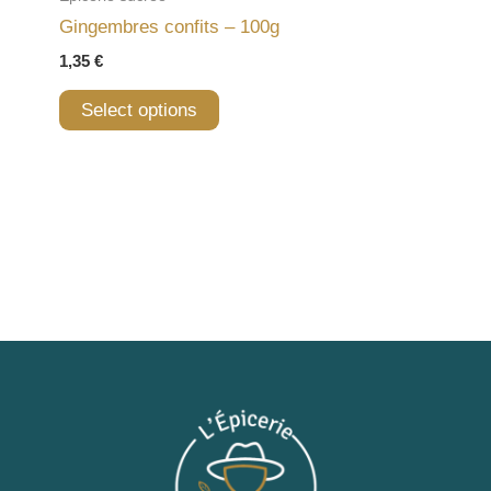
Gingembres confits – 100g
1,35
€
Select options