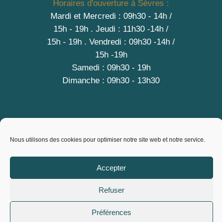
Horaires d'ouverture à Sèvres :
Mardi et Mercredi : 09h30 - 14h /
15h - 19h
.
Jeudi : 11h30 -14h /
15h - 19h
. Vendredi : 09h30 -14h /
15h -19h
Samedi : 09h30 - 19h
Dimanche : 09h30 - 13h30
A PROPOS
Nous utilisons des cookies pour optimiser notre site web et notre service.
Contact
Mentions légales
Accepter
Conditions générales de vente
Politique de cookies (EU)
Refuser
Copyright © 2026 City Vrac, L'Epicerie des producteurs
Préférences