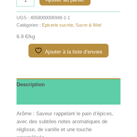
de
Sucre
Muscovado
UGS :
4058000006948-1-1
-
Catégories :
Epicerie sucrée
,
Sucre & Miel
100g
6.9 €/kg
Ajouter à la liste d’envies
Description
Informations complémentaires
Arôme : Saveur rappelant le pain d’épices,
avec des subtiles notes aromatiques de
réglisse, de vanille et une touche