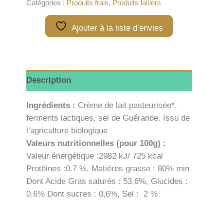
Catégories :
Produits frais
,
Produits laitiers
baratte
demi-
Ajouter à la liste d’envies
sel
Description
Ingrédients :
Crème de lait pasteurisée*,
ferments lactiques, sel de Guérande. Issu de
l’agriculture biologique
Valeurs nutritionnelles (pour 100g) :
Valeur énergétique :2982 kJ/ 725 kcal
Protéines :0.7 %, Matières grasse : 80% min
Dont Acide Gras saturés : 53,6%, Glucides :
0,6% Dont sucres : 0,6%, Sel : 2 %