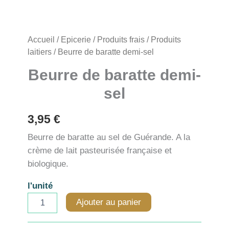
Accueil
/
Epicerie
/
Produits frais
/
Produits
laitiers
/ Beurre de baratte demi-sel
Beurre de baratte demi-
sel
3,95
€
Beurre de baratte au sel de Guérande. A la
crème de lait pasteurisée française et
biologique.
l'unité
quantité
Ajouter au panier
de
Beurre
de