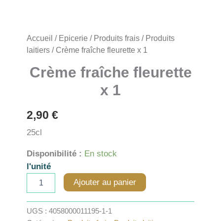
Accueil
/
Epicerie
/
Produits frais
/
Produits
laitiers
/ Crème fraîche fleurette x 1
Crème fraîche fleurette
x 1
2,90
€
25cl
Disponibilité :
En stock
l'unité
quantité
Ajouter au panier
de
Crème
fraîche
UGS :
4058000011195-1-1
fleurette