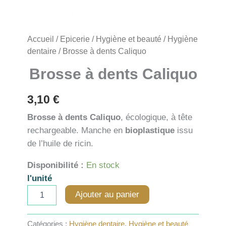
Accueil
/
Epicerie
/
Hygiène et beauté
/
Hygiène
dentaire
/ Brosse à dents Caliquo
Brosse à dents Caliquo
3,10
€
Brosse à dents Caliquo
, écologique, à tête
rechargeable. Manche en
bioplastique
issu
de l’huile de ricin.
Disponibilité :
En stock
l'unité
quantité
Ajouter au panier
de
Brosse
à
Catégories :
Hygiène dentaire
,
Hygiène et beauté