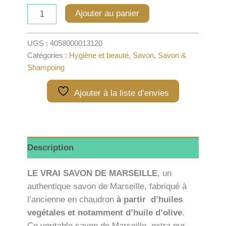
quantité
Ajouter au panier
de
Véritable
savon
UGS :
4058000013120
de
Catégories :
Hygiène et beauté
,
Savon
,
Savon &
Marseille
Shampoing
à
l'huile
d'olive
Ajouter à la liste d’envies
-
100g
Description
LE VRAI SAVON DE MARSEILLE
, un
authentique savon de Marseille, fabriqué à
l’ancienne en chaudron
à partir d’huiles
vegétales et notamment d’huile d’olive
.
Ce veritable savon de Marseille, extra pur,