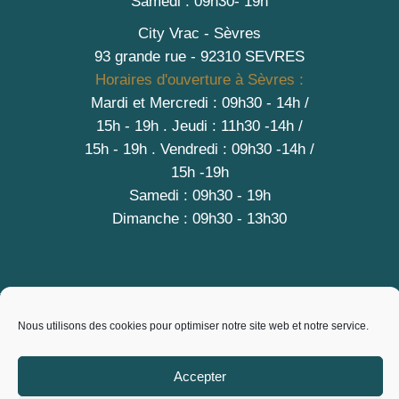
Samedi : 09h30- 19h
City Vrac - Sèvres
93 grande rue - 92310 SEVRES
Horaires d'ouverture à Sèvres :
Mardi et Mercredi : 09h30 - 14h /
15h - 19h
.
Jeudi : 11h30 -14h /
15h - 19h
. Vendredi : 09h30 -14h /
15h -19h
Samedi : 09h30 - 19h
Dimanche : 09h30 - 13h30
A PROPOS
Nous utilisons des cookies pour optimiser notre site web et notre service.
Contact
Mentions légales
Accepter
Conditions générales de vente