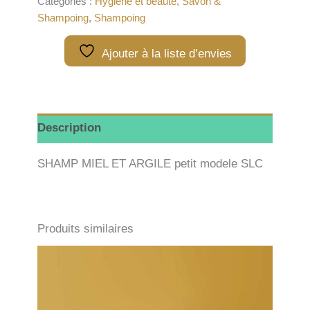
Catégories :
Hygiène et beauté
,
Savon &
argile
Shampoing
,
Shampoing
(Petit
format)
Ajouter à la liste d’envies
Description
SHAMP MIEL ET ARGILE petit modele SLC
Produits similaires