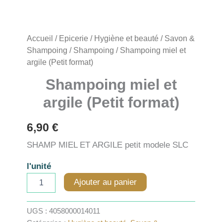
Accueil
/
Epicerie
/
Hygiène et beauté
/
Savon &
Shampoing
/
Shampoing
/ Shampoing miel et
argile (Petit format)
Shampoing miel et
argile (Petit format)
6,90
€
SHAMP MIEL ET ARGILE petit modele SLC
l'unité
quantité
Ajouter au panier
de
Shampoing
miel
UGS :
4058000014011
et