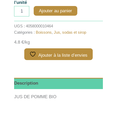
l'unité
quantité
Ajouter au panier
de
Jus
de
UGS :
4058000010464
pomme
Catégories :
Boissons
,
Jus, sodas et sirop
bio
x
4.8 €/kg
1
Ajouter à la liste d’envies
Description
JUS DE POMME BIO