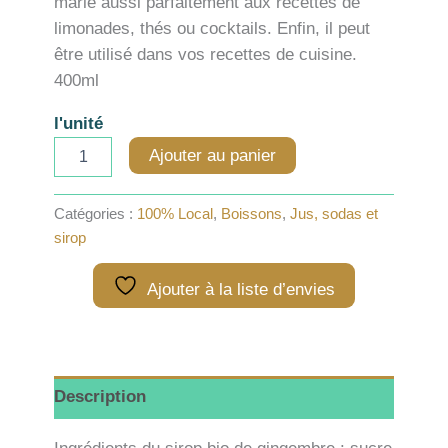
marie aussi parfaitement aux recettes de
limonades, thés ou cocktails. Enfin, il peut
être utilisé dans vos recettes de cuisine.
400ml
l'unité
quantité
Ajouter au panier
de
Sirop
Bacanha
Catégories :
100% Local
,
Boissons
,
Jus, sodas et
Gingembre
sirop
x
1
Ajouter à la liste d’envies
Description