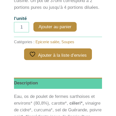
cuisine. Un pot de 370ml correspond à 2
portions pures ou jusqu’à 4 portions diluées.
l'unité
quantité
Ajouter au panier
de
Bouillon
d'os
Catégories :
Epicerie salée
,
Soupes
poulet
curcuma
Ajouter à la liste d’envies
-
370ml
Description
Eau, os de poulet de fermes sarthoises et
environs* (80,8%), carotte*,
céleri*,
vinaigre
de cidre*, curcuma*, sel de Guérande, poivre