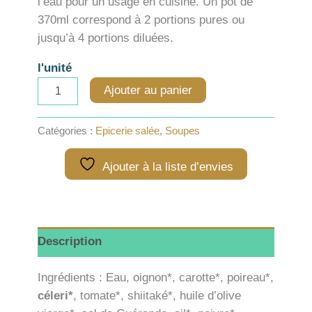
l’eau pour un usage en cuisine. Un pot de
370ml correspond à 2 portions pures ou
jusqu’à 4 portions diluées.
l'unité
quantité
Ajouter au panier
de
Bouillon
végétarien
Catégories :
Epicerie salée
,
Soupes
de
légumes
Ajouter à la liste d’envies
-
370ml
Description
Ingrédients : Eau, oignon*, carotte*, poireau*,
céleri*
, tomate*, shiitaké*, huile d’olive