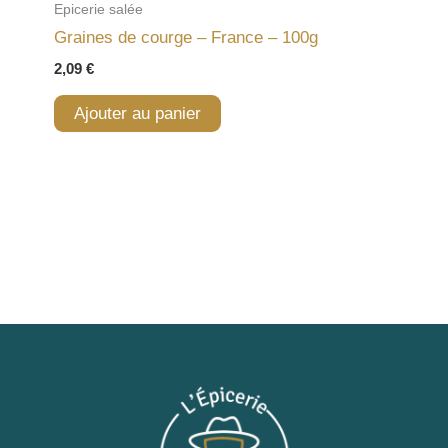
Epicerie salée
Graines de courge – France – 100g
2,09
€
Ajouter au panier