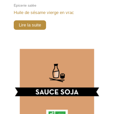
Epicerie salée
Huile de sésame vierge en vrac
Lire la suite