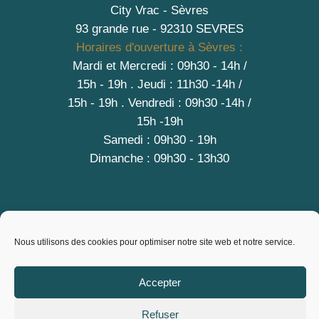
City Vrac - Sèvres
93 grande rue - 92310 SEVRES
Horaires d'ouverture à Sèvres :
Mardi et Mercredi : 09h30 - 14h /
15h - 19h
.
Jeudi : 11h30 -14h /
15h - 19h
. Vendredi : 09h30 -14h /
15h -19h
Samedi : 09h30 - 19h
Dimanche : 09h30 - 13h30
A PROPOS
Nous utilisons des cookies pour optimiser notre site web et notre service.
Contact
Mentions légales
Accepter
Conditions générales de vente
Refuser
Politique de cookies (EU)