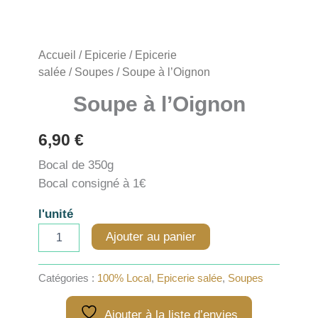
Accueil
/
Epicerie
/
Epicerie
salée
/
Soupes
/ Soupe à l’Oignon
Soupe à l’Oignon
6,90
€
Bocal de 350g
Bocal consigné à 1€
l'unité
quantité
Ajouter au panier
de
Soupe
à
Catégories :
100% Local
,
Epicerie salée
,
Soupes
l'Oignon
Ajouter à la liste d’envies