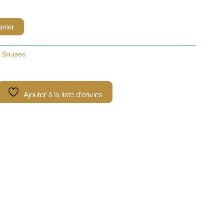
anier
,
Soupes
Ajouter à la liste d’envies