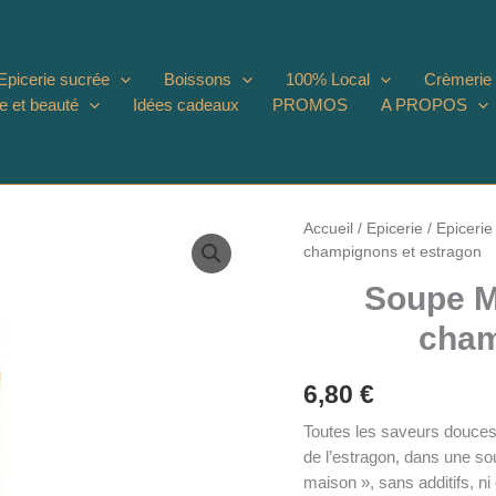
Epicerie sucrée
Boissons
100% Local
Crèmerie
e et beauté
Idées cadeaux
PROMOS
A PROPOS
Accueil
/
Epicerie
/
Epicerie
champignons et estragon
Soupe M
cham
6,80
€
Toutes les saveurs douces
de l’estragon, dans une so
maison », sans additifs, ni