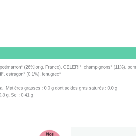
 potimarron* (26%|orig. France), CELERI*, champignons* (11%), pomme
il*, estragon* (0,1%), fenugrec*
al, Matières grasses : 0.0 g dont acides gras saturés : 0.0 g
0.8 g, Sel : 0.41 g