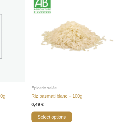
Epicerie salée
00g
Riz basmati blanc – 100g
0,49
€
Select options