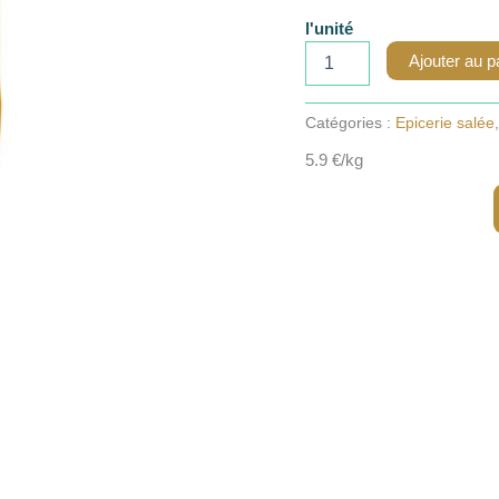
l'unité
quantité
Ajouter au p
de
Soupe
Moelleuse
Catégories :
Epicerie salée
au
5.9 €/kg
potimarron,
champignons
et
estragon