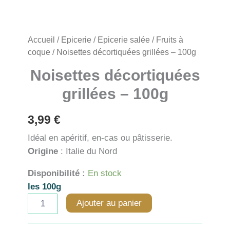
Accueil
/
Epicerie
/
Epicerie salée
/
Fruits à
coque
/ Noisettes décortiquées grillées – 100g
Noisettes décortiquées
grillées – 100g
3,99
€
Idéal en apéritif, en-cas ou pâtisserie.
Origine
: Italie du Nord
Disponibilité :
En stock
les 100g
quantité
Ajouter au panier
de
Noisettes
décortiquées