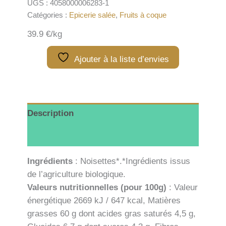
UGS :
4058000006283-1
grillées
Catégories :
Epicerie salée
,
Fruits à coque
-
100g
39.9 €/kg
Ajouter à la liste d’envies
Description
Informations complémentaires
Ingrédients
: Noisettes*.*Ingrédients issus
de l’agriculture biologique.
Valeurs nutritionnelles (pour 100g)
: Valeur
énergétique 2669 kJ / 647 kcal, Matières
grasses 60 g dont acides gras saturés 4,5 g,