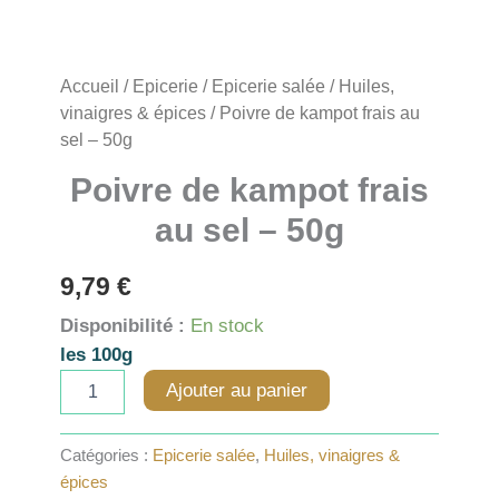
Accueil
/
Epicerie
/
Epicerie salée
/
Huiles,
vinaigres & épices
/ Poivre de kampot frais au
sel – 50g
Poivre de kampot frais
au sel – 50g
9,79
€
Disponibilité :
En stock
les 100g
quantité
Ajouter au panier
de
Poivre
de
Catégories :
Epicerie salée
,
Huiles, vinaigres &
kampot
épices
frais