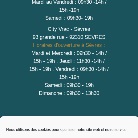
Mardi au Vendredi : 09h30 -14h /
15h -19h
Samedi : 09h30- 19h
City Vrac - Sèvres
93 grande rue - 92310 SEVRES
Horaires d'ouverture à Sèvres :
Mardi et Mercredi : 09h30 - 14h /
15h - 19h
.
Jeudi : 11h30 -14h /
15h - 19h
. Vendredi : 09h30 -14h /
15h -19h
Samedi : 09h30 - 19h
Dimanche : 09h30 - 13h30
A PROPOS
Nous utilisons des cookies pour optimiser notre site web et notre service.
Contact