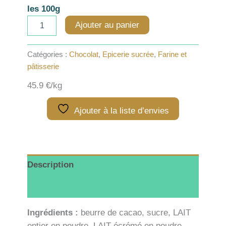
les 100g
quantité
Ajouter au panier
de
Valrhona
Chocolat
Catégories :
Chocolat
,
Epicerie sucrée
,
Farine et
Dulcey
pâtisserie
35%
-
45.9 €/kg
100g
Ajouter à la liste d’envies
Description
Informations complémentaires
Ingrédients :
beurre de cacao, sucre, LAIT
entier en poudre, LAIT écrémé en poudre,