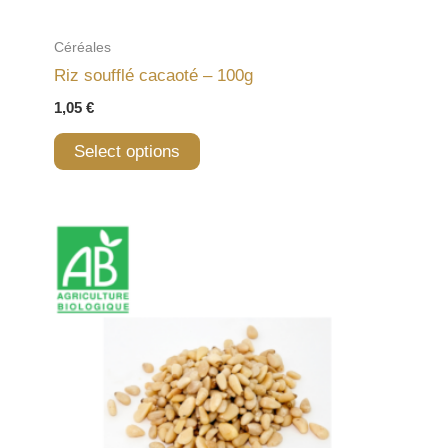
Céréales
Riz soufflé cacaoté – 100g
1,05
€
Select options