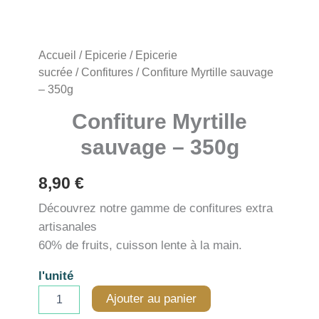
Accueil
/
Epicerie
/
Epicerie
sucrée
/
Confitures
/ Confiture Myrtille sauvage
– 350g
Confiture Myrtille
sauvage – 350g
8,90
€
Découvrez notre gamme de confitures extra
artisanales
60% de fruits, cuisson lente à la main.
l'unité
quantité
Ajouter au panier
de