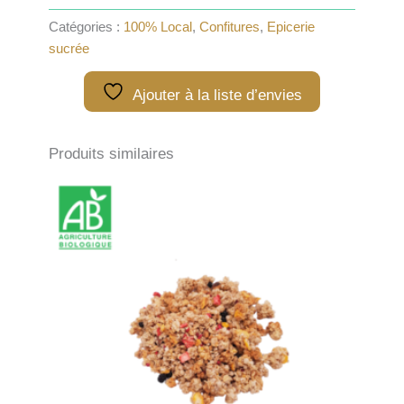
Confiture
Myrtille
Catégories :
100% Local
,
Confitures
,
Epicerie
sauvage
sucrée
-
350g
Ajouter à la liste d’envies
Produits similaires