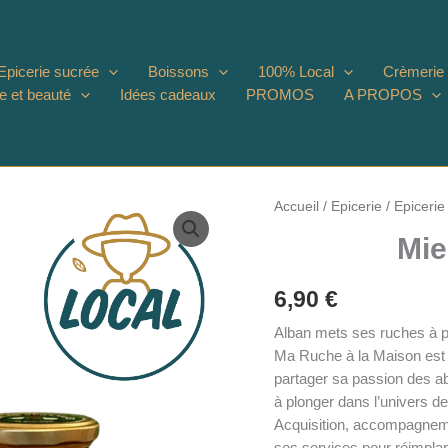
Epicerie sucrée
Boissons
100% Local
Crèmerie
e et beauté
Idées cadeaux
PROMOS
A PROPOS
Accueil
/
Epicerie
/
Epicerie
Mie
6,90
€
Alban mets ses ruches à pl
Ma Ruche à la Maison est u
partager sa passion des abe
à plonger dans l’univers de
Acquisition, accompagnem
ses services pour réimplan