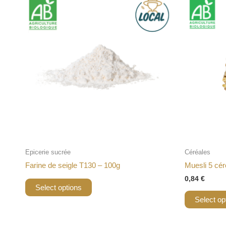
Epicerie sucrée
Céréales
Farine de seigle T130 – 100g
Muesli 5 cér
0,84
€
Select options
Select op