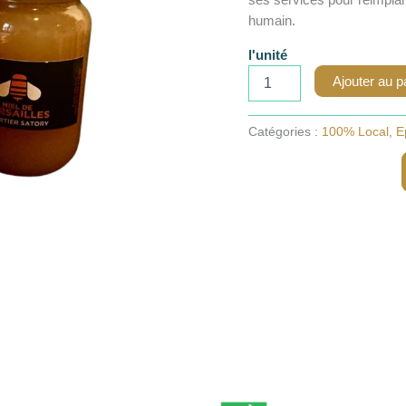
humain.
l'unité
quantité
Ajouter au p
de
Miel
de
Catégories :
100% Local
,
E
Versailles
250g