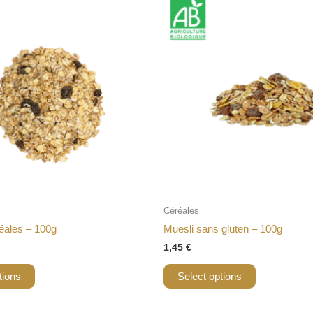
Céréales
éales – 100g
Muesli sans gluten – 100g
1,45
€
tions
Select options