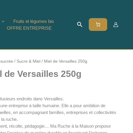
Fruits et légumes bio
Rechercher
OFFRE ENTREPRISE
 sucrée
/
Sucre & Miel
/ Miel de Versailles 250g
l de Versailles 250g
usieurs endroits dans Versailles.
ne entreprise à taille humaine. Elle a pour ambition de
illes, en accompagnant familles, entreprises et collectivités
 la ruche.
ent, récolte, pédagogie… Ma Ruche à la Maison propose
ter l’espèce de manière durable en favorisant l’échange