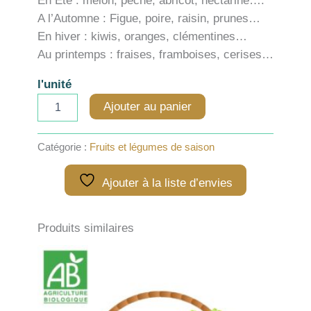
En Eté : melon, pêche, abricot, nectarine….
A l’Automne : Figue, poire, raisin, prunes…
En hiver : kiwis, oranges, clémentines…
Au printemps : fraises, framboises, cerises…
l'unité
quantité
Ajouter au panier
de
A1
-
Catégorie :
Fruits et légumes de saison
Panier
Fruits
Ajouter à la liste d’envies
bio
de
saison
pour
Produits similaires
2
pers