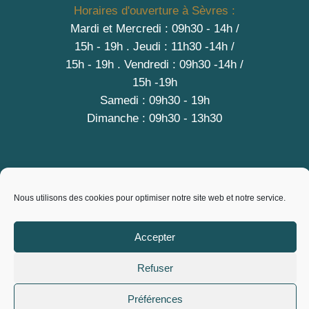
Horaires d'ouverture à Sèvres :
Mardi et Mercredi : 09h30 - 14h /
15h - 19h
.
Jeudi : 11h30 -14h /
15h - 19h
. Vendredi : 09h30 -14h /
15h -19h
Samedi : 09h30 - 19h
Dimanche : 09h30 - 13h30
A PROPOS
Nous utilisons des cookies pour optimiser notre site web et notre service.
Contact
Mentions légales
Accepter
Conditions générales de vente
Refuser
Politique de cookies (EU)
Copyright © 2026 City Vrac, L'Epicerie des producteurs
Préférences