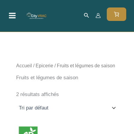
Aller
au
Rechercher
contenu
Accueil
/
Epicerie
/ Fruits et légumes de saison
Fruits et légumes de saison
2 résultats affichés