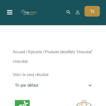
Aller
au
Rechercher
contenu
Accueil
/
Epicerie
/ Produits identifiés “chocolat”
chocolat
Voici le seul résultat