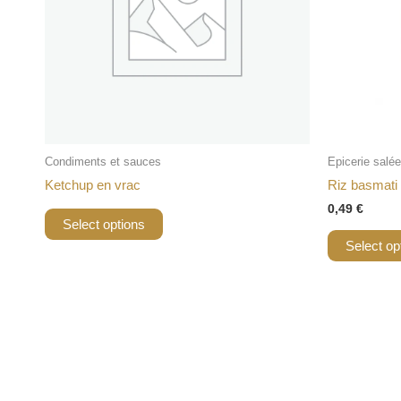
Condiments et sauces
Epicerie salée
Ketchup en vrac
Riz basmati
0,49
€
Select options
Select op