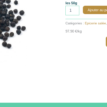
les 50g
quantité
Ajouter au p
de
Poivre
de
Catégories :
Epicerie salée
kampot
97.90 €/kg
noir
-
50g