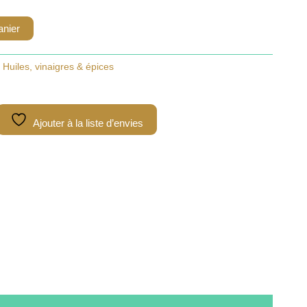
anier
,
Huiles, vinaigres & épices
Ajouter à la liste d’envies