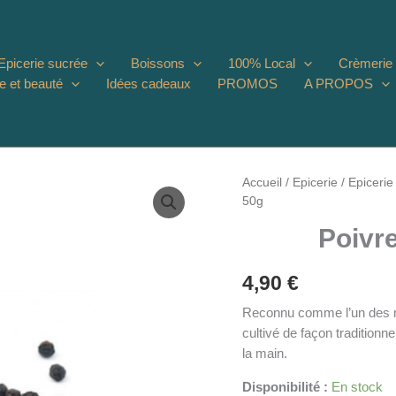
Epicerie sucrée
Boissons
100% Local
Crèmerie
e et beauté
Idées cadeaux
PROMOS
A PROPOS
Accueil
/
Epicerie
/
Epicerie
50g
Poivr
4,90
€
Reconnu comme l’un des me
cultivé de façon traditionn
la main.
Disponibilité :
En stock