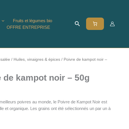
Fruits et légumes bio
Rechercher
OFFRE ENTREPRISE
 salée
/
Huiles, vinaigres & épices
/ Poivre de kampot noir –
e de kampot noir – 50g
illeurs poivres au monde, le Poivre de Kampot Noir est
elle et organique. Les grains ont été sélectionnés un par un à