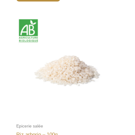
Epicerie salée
Riz arborio – 100g